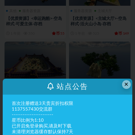
其他
服务器资源
服务器资源
主城大厅
【优质资源】<幸运跑酷>-空岛
【优质资源】<主城大厅>-空岛
样式-可爱主体-存档
样式-活火山小岛-存档
币
币
1 年前
550
55
1 年前
525
149
×
站点公告
服务器资源
竞技场
服务器资源
竞技场
【优质资源】<竞技场>-斗士主
【优质资源】<竞技场>-丛林祭
题-存档
坛主题-存档
首次注册赠送3天贵宾折扣权限
1137557430交流群
币
币
1 年前
466
88
1 年前
188
55
-----------------------
星币比例为1:10
已开启免登录购买,请及时下载
未清理浏览器缓存默认保持7天