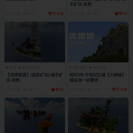
市矿坑-存档
币
币
1 年前
874
专属
2 年前
188
99
监狱
服务器资源
独家销售
RPG副本
【优质资源】(监狱矿坑)-城市矿
耗时2年 中世纪主城【大树城】
坑-存档
满足你一切需求
币
币
1 年前
407
88
1 年前
1.2K
专属