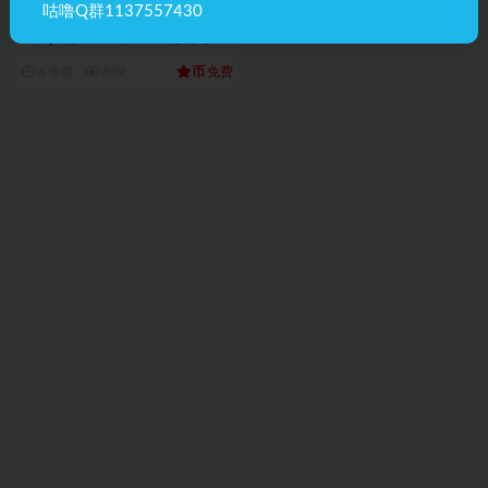
咕噜Q群1137557430
【国外数据包】死亡传送 Death
Swap 【1.14.3、1.15.2版本】
币
6 年前
889
免费