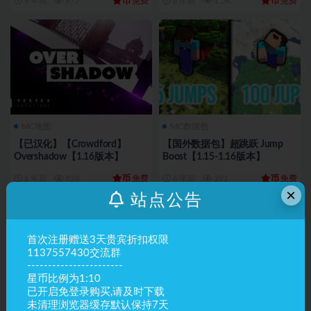
币
币
6 年前
977
免费
6 年前
1.5K
免费
MC地图
MC数据包
【已汉化】【Crowdford】
【国外数据包】超跳跃 Jump
Overshadow【1.16版本】
Boost【1.15-1.16版本】
币
币
6 年前
926
免费
6 年前
391
免费
×
站点公告
首次注册赠送3天贵宾折扣权限
1137557430交流群
-----------------------
星币比例为1:10
已开启免登录购买,请及时下载
未清理浏览器缓存默认保持7天
MC数据包