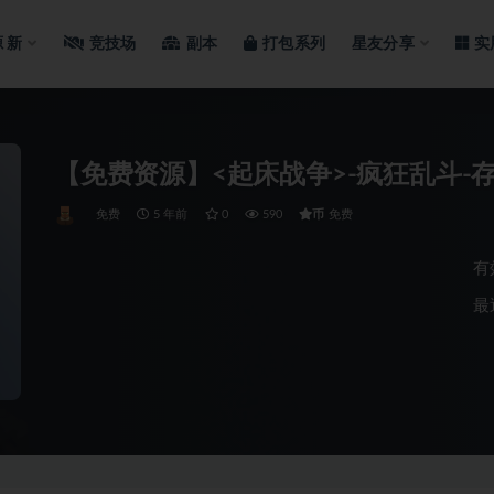
源
新
竞技场
副本
打包系列
星友分享
实
【免费资源】<起床战争>-疯狂乱斗-
币
免费
5 年前
0
590
免费
有
最