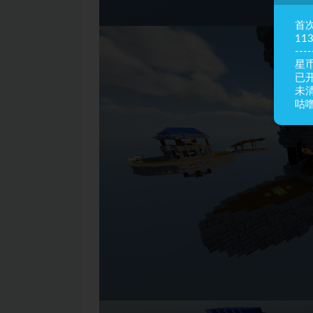
首
11
----
星币
已
未
咕噜