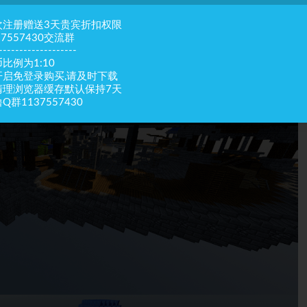
次注册赠送3天贵宾折扣权限
37557430交流群
-------------------
比例为1:10
开启免登录购买,请及时下载
清理浏览器缓存默认保持7天
Q群1137557430