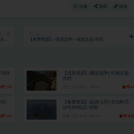
收藏
海报
链接
上一篇
下一篇
主题-
【免费资源】<起床战争>-城堡之战-存档
存档
空岛样
【优质资源】(建筑战争)-经典主题-
存档
币
币
149
其他
2 年前
66
4
样式-
【免费资源】(起床大厅)-空岛样式-
信号塔4队伍-存档
币
币
149
免费
1 年前
509
免