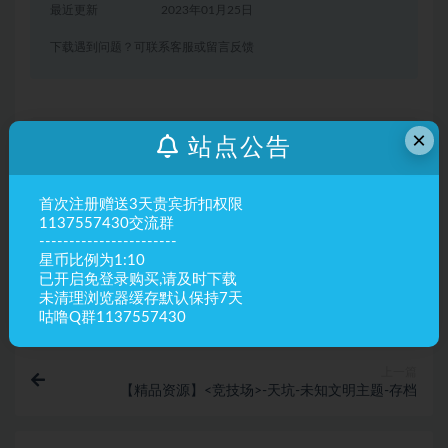
最近更新
2023年01月25日
下载遇到问题？可联系客服或留言反馈
×
声明：
资源来源于网络,如若本站内容侵犯了原著者的合法权益，
站点公告
可联系我们进行处理。资源仅用于研究，商业用途后果自负。
首次注册赠送3天贵宾折扣权限
1137557430交流群
遗迹
-----------------------
星币比例为1:10
收藏
海报
链接
已开启免登录购买,请及时下载
未清理浏览器缓存默认保持7天
咕噜Q群1137557430
上一篇
【精品资源】<竞技场>-天坑-未知文明主题-存档