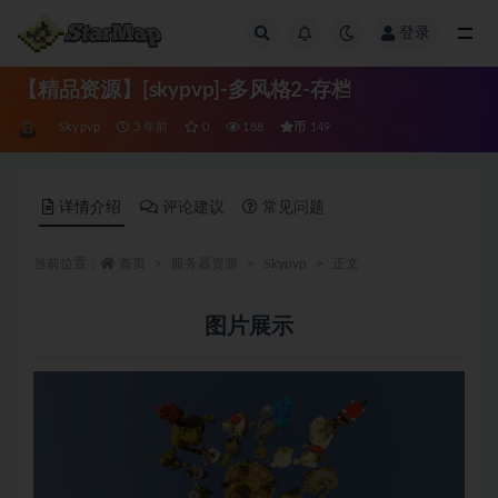
登录
全部
【精品资源】[skypvp]-多风格2-存档
币
Skypvp
3 年前
0
188
149
详情介绍
评论建议
常见问题
当前位置：
首页
服务器资源
Skypvp
正文
图片展示