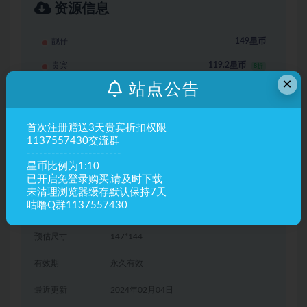
资源信息
靓仔
149星币
贵宾
119.2星币
8折
×
站点公告
赞助商
119.2星币
立即购买
首次注册赠送3天贵宾折扣权限
1137557430交流群
-----------------------
其他信息
星币比例为1:10
已开启免登录购买,请及时下载
存档坐标
tp -1055 27 -124
未清理浏览器缓存默认保持7天
咕噜Q群1137557430
最佳使用版本
1.8-1.18
预估尺寸
147*144
有效期
永久有效
最近更新
2024年02月04日