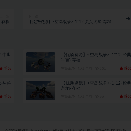
上一篇
下一篇
-存档
【免费资源】<空岛战争>-1*12-荒芜火星-存档
2-中世
【优质资源】<空岛战争>-1*12-经
宇宙-存档
币
币
66
空岛战争
1 年前
131
6
2-斗兽
【优质资源】<空岛战争>-1*12-经
墓地-存档
币
币
66
空岛战争
1 年前
66
6
© 2026 星图网
& wordpress
网站由
火毅盾云安全
提供防护及CDN加速服务