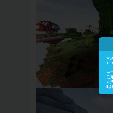
首
11
----
星币
已
未
咕噜