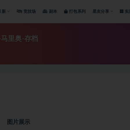
源
新
竞技场
副本
打包系列
星友分享
实
-马里奥-存档
图片展示