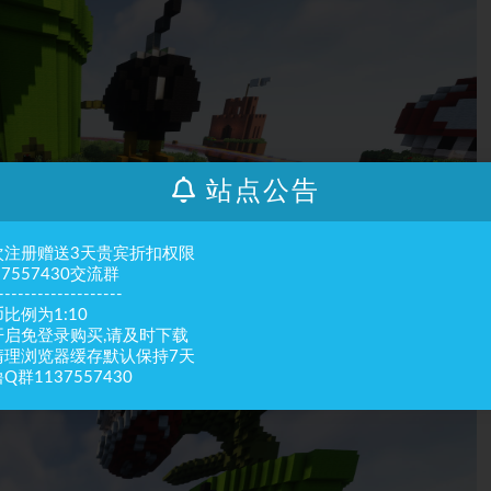
站点公告
次注册赠送3天贵宾折扣权限
37557430交流群
-------------------
比例为1:10
开启免登录购买,请及时下载
清理浏览器缓存默认保持7天
Q群1137557430