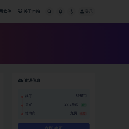
用软件
关于本站
登录
资源信息
靓仔
59星币
贵宾
29.5星币
5折
赞助商
免费
推荐
立即购买