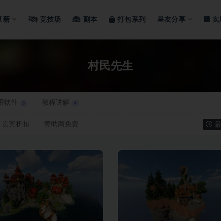
源
新
竞技场
副本
打包系列
星友分享
实
村民先生
用软件
教程讲解
8
4
贵宾折扣
赞助商免费
最