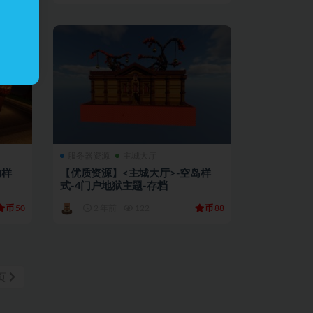
服务器资源
主城大厅
内样
【优质资源】<主城大厅>-空岛样
式-4门户地狱主题-存档
币
币
50
2 年前
122
88
页