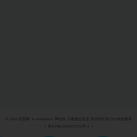
© 2026 星图网
& wordpress
网站由
火毅盾云安全
提供防护及CDN加速服务
|
鲁ICP备2024052752号-1
|