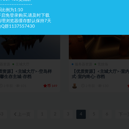
-------------------
比例为1:10
开启免登录购买,请及时下载
清理浏览器缓存默认保持7天
Q群1137557430
器资源
主城大厅
服务器资源
竞技场
质资源】<主城大厅>-空岛样
【优质资源】<主城大厅>-室
温馨生存主城-存档
式-室内终心-存档
币
2 年前
101
149
2 年前
130
43
1
2
3
4
5
6
上一页
下一