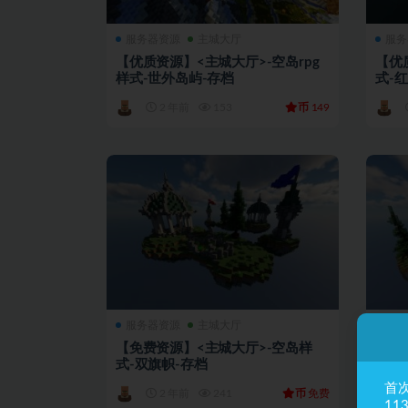
服务器资源
主城大厅
服务
【优质资源】<主城大厅>-空岛rpg
【优
样式-世外岛屿-存档
式-
币
2 年前
153
149
服务器资源
主城大厅
服务
【免费资源】<主城大厅>-空岛样
【优
式-双旗帜-存档
式-
首
币
2 年前
241
免费
11