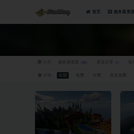
首页
服务器资
全部
分类
服务器资源
星友分享
实
300
1
价格
全部
免费
付费
贵宾免费