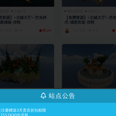
器资源
主城大厅
服务器资源
主城大厅
质资源】<主城大厅>-空岛样
【免费资源】<主城大厅>-空
红屋城镇-存档
式-城堡街道-存档
币
2 年前
99
149
2 年前
323
器资源
主城大厅
服务器资源
主城大厅
站点公告
质资源】<主城大厅>-空岛样
【优质资源】<主城大厅>-空
村镇街道-存档
式-村镇中心-存档
次注册赠送3天贵宾折扣权限
币
2 年前
201
99
2 年前
147
37557430交流群