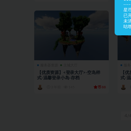
----
星币
已
未
咕噜
服务器资源
主城大厅
服务
【优质资源】<登录大厅>-空岛样
【优
式-温馨登录小岛-存档
式-
币
2 年前
145
88
4/