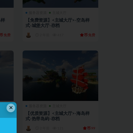
服务器资源
主城大厅
岛样
【免费资源】<主城大厅>-空岛样
式-城堡大厅-存档
币
币
免费
2 年前
417
免费
×
服务器资源
主城大厅
岛样
【优质资源】<主城大厅>-海岛样
式-热带岛屿-存档
币
币
99
2 年前
121
99