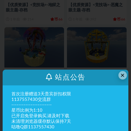
【优质资源】<竞技场>-地狱之
【优质资源】<竞技场>-恶魔之
眼主题-存档
眼主题-存档
币
币
1 年前
214
66
1 年前
392
66
服务器资源
竞技场
服务器资源
竞技场
×
站点公告
【优质资源】<竞技场>-海底水
【优质资源】<竞技场>-闪电能
母主题-存档
量主题-存档
首次注册赠送3天贵宾折扣权限
币
币
1 年前
216
55
1 年前
166
55
1137557430交流群
-----------------------
星币比例为1:10
已开启免登录购买,请及时下载
未清理浏览器缓存默认保持7天
咕噜Q群1137557430