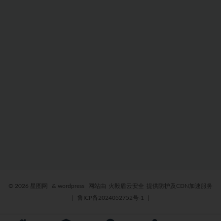
© 2026 星图网
& wordpress
网站由
火毅盾云安全
提供防护及CDN加速服务
|
鲁ICP备2024052752号-1
|