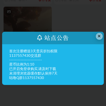
币
币
1 年前
877
专属
1 年前
1.2K
专属
×
站点公告
独家销售
RPG副本
【秋风赋】(RPG地图)-新
原创
首次注册赠送3天贵宾折扣权限
年广场-限时折扣
1137557430交流群
-----------------------
币
4 年前
579
550
星币比例为1:10
已开启免登录购买,请及时下载
未清理浏览器缓存默认保持7天
咕噜Q群1137557430