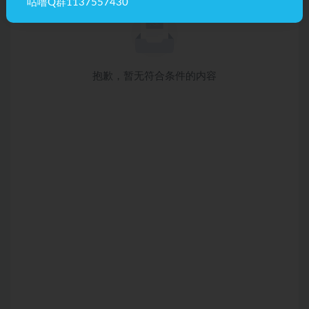
咕噜Q群1137557430
抱歉，暂无符合条件的内容