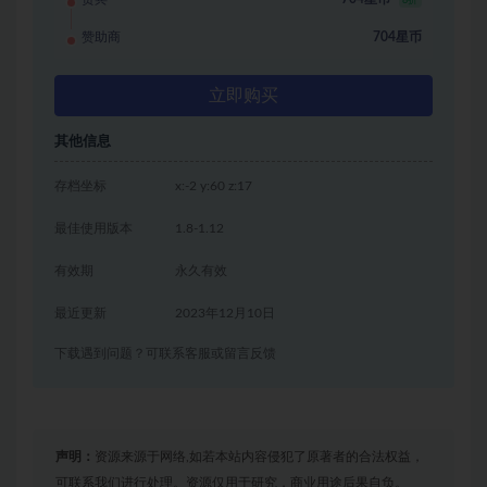
8折
赞助商
704星币
立即购买
其他信息
存档坐标
x:-2 y:60 z:17
最佳使用版本
1.8-1.12
有效期
永久有效
最近更新
2023年12月10日
下载遇到问题？可联系客服或留言反馈
声明：
资源来源于网络,如若本站内容侵犯了原著者的合法权益，
可联系我们进行处理。资源仅用于研究，商业用途后果自负。