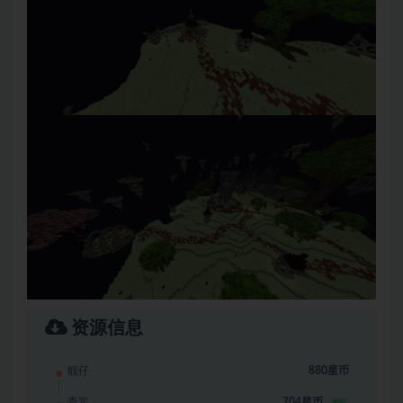
资源信息
靓仔
880星币
贵宾
704星币