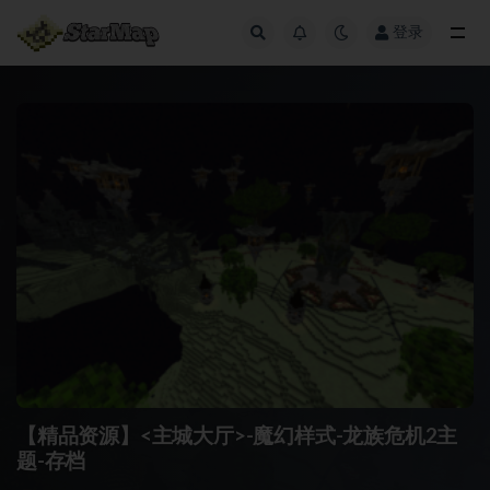
登录
全部
【精品资源】<主城大厅>-魔幻样式-龙族危机2主
题-存档