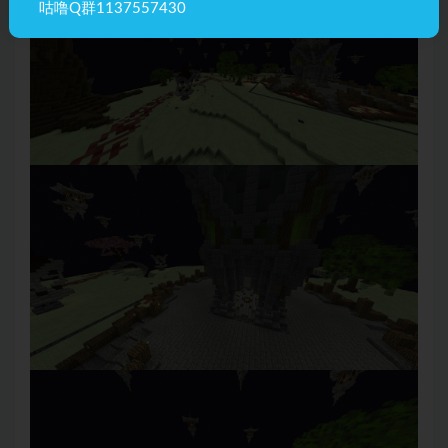
咕噜Q群1137557430