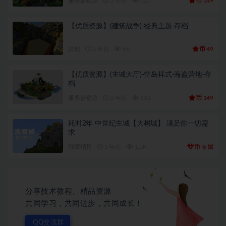
币
服务器资源
2 年前
125
149
【优质资源】(建筑战争)-经典主题-存档
币
其他
2 年前
66
49
【优质资源】(主城大厅)-空岛样式-海盗营地-存
档
币
服务器资源
2 年前
153
149
耗时2年 中世纪主城【大树城】 满足你一切需
求
币
独家销售
1 年前
1.2K
专属
分享技术教程、精品资源
共同学习，共同进步，共同成长！
QQ交流群