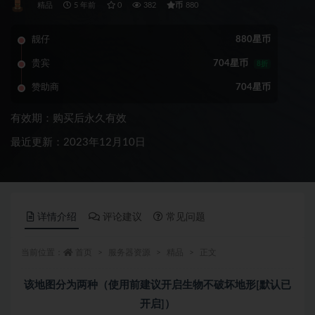
币
精品
5 年前
0
382
880
靓仔
880星币
贵宾
704星币
8折
赞助商
704星币
有效期：购买后永久有效
最近更新：2023年12月10日
详情介绍
评论建议
常见问题
当前位置：
首页
服务器资源
精品
正文
该地图分为两种（使用前建议开启生物不破坏地形[默认已
开启]）