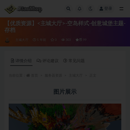
登录
全部
【优质资源】<主城大厅>-空岛样式-创意城堡主题-
存档
币
主城大厅
5 年前
0
303
99
详情介绍
评论建议
常见问题
当前位置：
首页
服务器资源
主城大厅
正文
图片展示