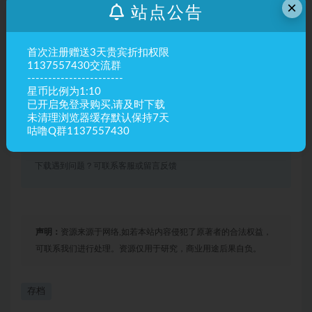
立即购买
×
站点公告
其他信息
首次注册赠送3天贵宾折扣权限
存档坐标
x:-181 y:82 z:124
1137557430交流群
-----------------------
最佳使用版本
1.8-1.12
星币比例为1:10
已开启免登录购买,请及时下载
有效期
永久有效
未清理浏览器缓存默认保持7天
咕噜Q群1137557430
最近更新
2024年02月04日
下载遇到问题？可联系客服或留言反馈
声明：
资源来源于网络,如若本站内容侵犯了原著者的合法权益，
可联系我们进行处理。资源仅用于研究，商业用途后果自负。
存档