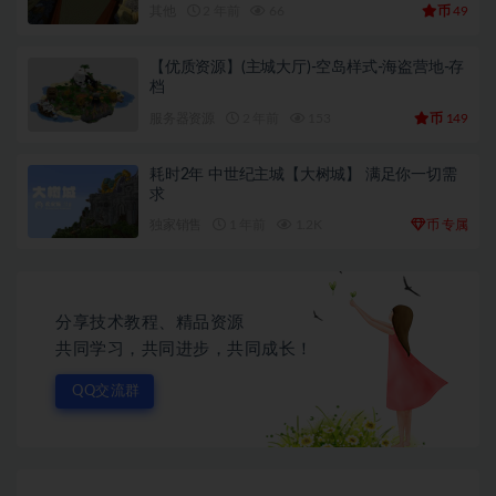
币
其他
2 年前
66
49
【优质资源】(主城大厅)-空岛样式-海盗营地-存
档
币
服务器资源
2 年前
153
149
耗时2年 中世纪主城【大树城】 满足你一切需
求
币
独家销售
1 年前
1.2K
专属
分享技术教程、精品资源
共同学习，共同进步，共同成长！
QQ交流群