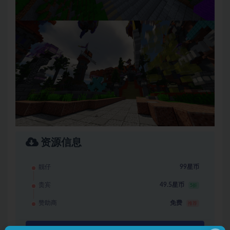
资源信息
靓仔
99星币
贵宾
49.5星币
5折
赞助商
免费
推荐