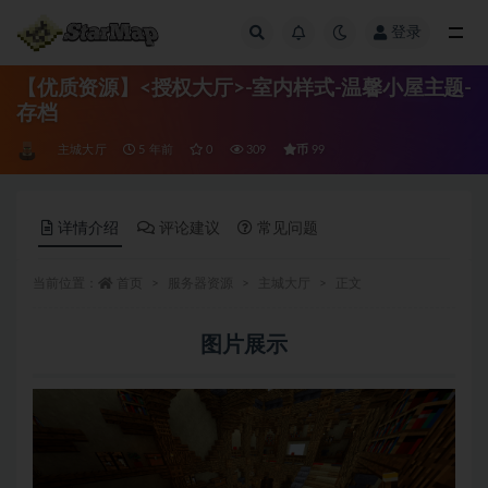
登录
全部
【优质资源】<授权大厅>-室内样式-温馨小屋主题-
存档
币
主城大厅
5 年前
0
309
99
详情介绍
评论建议
常见问题
当前位置：
首页
服务器资源
主城大厅
正文
图片展示