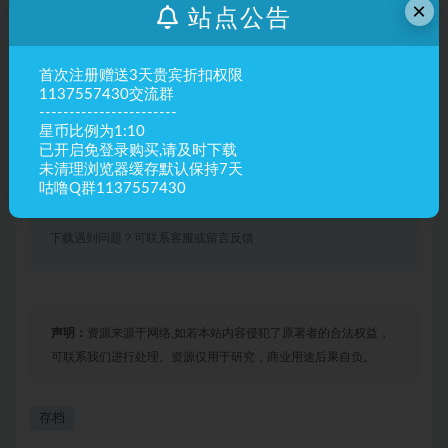
立即购买
×
站点公告
其他信息
首次注册赠送3天贵宾折扣权限
存档坐标
x:-4 y:113 z:14
1137557430交流群
-----------------------
最佳使用版本
1.8-1.12
星币比例为1:10
已开启免登录购买,请及时下载
有效期
永久有效
未清理浏览器缓存默认保持7天
咕噜Q群1137557430
最近更新
2024年02月04日
下载遇到问题？可联系客服或留言反馈
声明：
资源来源于网络,如若本站内容侵犯了原著者的合法权益，
可联系我们进行处理。资源仅用于研究，商业用途后果自负。
存档