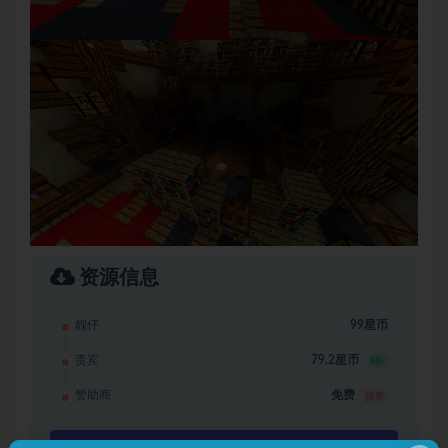
资源信息
靓仔
99星币
贵宾
79.2星币
8折
赞助商
免费
推荐