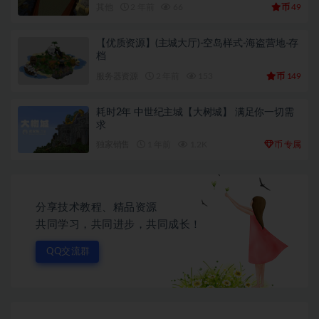
币
其他
2 年前
66
49
【优质资源】(主城大厅)-空岛样式-海盗营地-存
档
币
服务器资源
2 年前
153
149
耗时2年 中世纪主城【大树城】 满足你一切需
求
币
独家销售
1 年前
1.2K
专属
分享技术教程、精品资源
共同学习，共同进步，共同成长！
QQ交流群