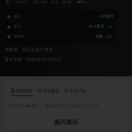
币
主城大厅
5 年前
0
482
149
靓仔
149星币
贵宾
89.4星币
6折
赞助商
免费
推荐
有效期：购买后永久有效
最近更新：2024年02月04日
详情介绍
评论建议
常见问题
当前位置：
首页
服务器资源
主城大厅
正文
图片展示