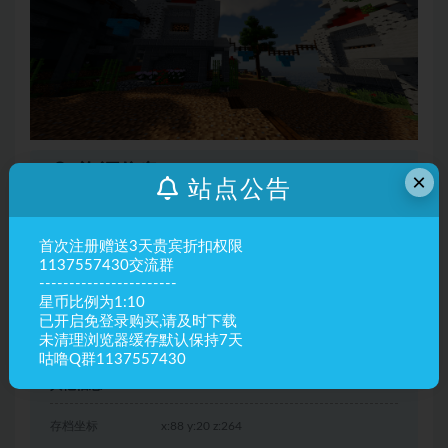
资源信息
×
站点公告
靓仔
149星币
首次注册赠送3天贵宾折扣权限
贵宾
89.4星币
6折
1137557430交流群
-----------------------
赞助商
免费
推荐
星币比例为1:10
已开启免登录购买,请及时下载
未清理浏览器缓存默认保持7天
立即购买
咕噜Q群1137557430
其他信息
存档坐标
x:88 y:20 z:264