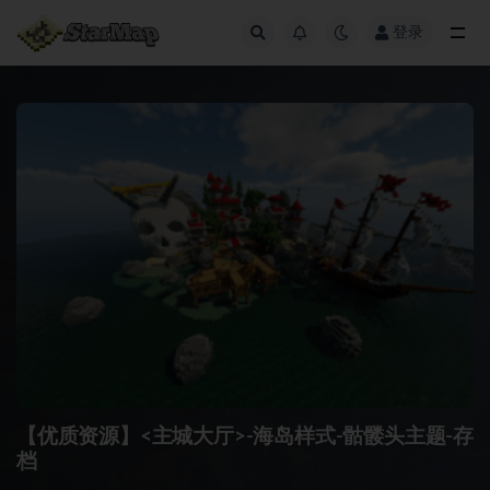
登录
全部
【优质资源】<主城大厅>-海岛样式-骷髅头主题-存
档