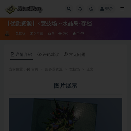
登录
全部
【优质资源】<竞技场>-水晶岛-存档
币
竞技场
5 年前
0
390
49
详情介绍
评论建议
常见问题
当前位置：
首页
服务器资源
竞技场
正文
图片展示