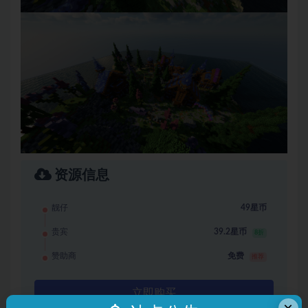
资源信息
靓仔
49星币
贵宾
39.2星币
8折
赞助商
免费
推荐
立即购买