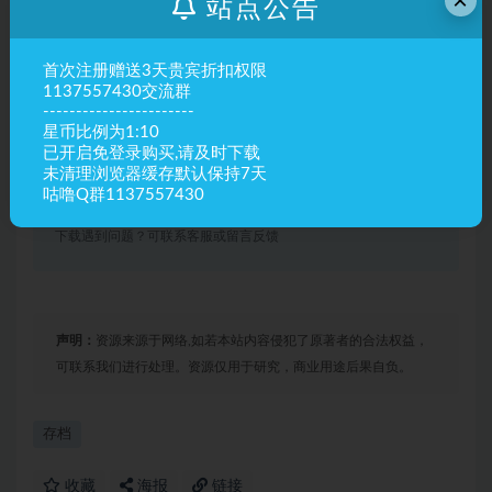
×
站点公告
其他信息
存档坐标
x:-59 y:13 z:163
首次注册赠送3天贵宾折扣权限
1137557430交流群
-----------------------
最佳使用版本
1.8-1.12
星币比例为1:10
已开启免登录购买,请及时下载
有效期
永久有效
未清理浏览器缓存默认保持7天
咕噜Q群1137557430
最近更新
2024年02月04日
下载遇到问题？可联系客服或留言反馈
声明：
资源来源于网络,如若本站内容侵犯了原著者的合法权益，
可联系我们进行处理。资源仅用于研究，商业用途后果自负。
存档
收藏
海报
链接