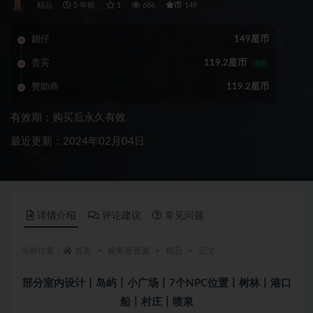
币
精品
5 年前
1
686
149
靓仔
149星币
贵宾
119.2星币
8折
赞助商
119.2星币
有效期：购买后永久有效
最近更新：2024年02月04日
详情介绍
评论建议
常见问题
当前位置：
首页
服务器资源
精品
正文
部分室内设计丨岛屿丨小广场丨7个NPC位置丨树林丨港口
船丨村庄丨喷泉