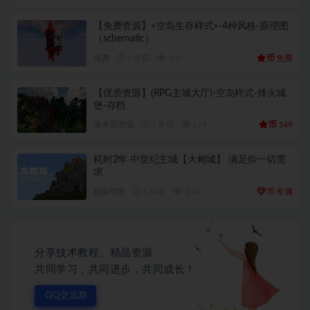
【免费资源】<空岛生存样式>-4种风格-原理图
（schematic）
币
免费
2 年前
202
免费
【优质资源】(RPG主城大厅)-空岛样式-烽火城
堡-存档
币
服务器资源
2 年前
125
149
耗时2年 中世纪主城【大树城】 满足你一切需
求
币
独家销售
1 年前
1.2K
专属
分享技术教程、精品资源
共同学习，共同进步，共同成长！
QQ交流群