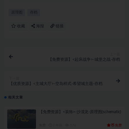
原理图
存档
收藏
海报
链接
上一篇
【免费资源】<起床战争>-城堡之战-存档
下一篇
【优质资源】<主城大厅>-空岛样式-希望城主题-存档
相关文章
【免费资源】<装饰>-沙漠龙-原理图(schematic)
币
免费
2 年前
176
免费