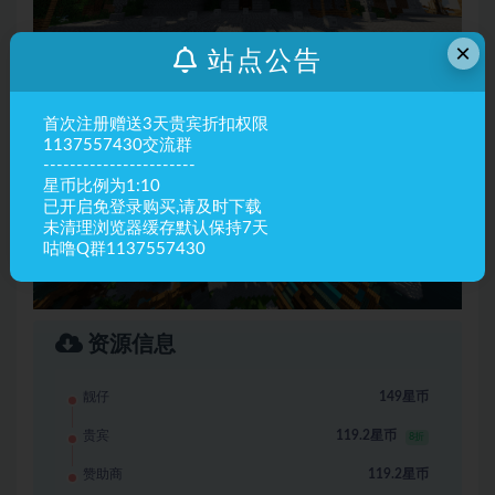
×
站点公告
首次注册赠送3天贵宾折扣权限
1137557430交流群
-----------------------
星币比例为1:10
已开启免登录购买,请及时下载
未清理浏览器缓存默认保持7天
咕噜Q群1137557430
资源信息
靓仔
149星币
贵宾
119.2星币
8折
赞助商
119.2星币