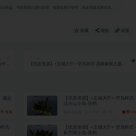
合法权益，可联系我们进行处理。资源仅用于研究，商业用途后果自负。
收藏
海报
链接
上一篇
下一篇
险中心
【优质资源】<主城大厅>-空岛样式-国家象棋主题-
-存档
存档
【优质资源】<主城大厅>-空岛样式-
活火山小岛-存档
币
币
专属
服务器资源
1 年前
523
14
样式-
【优质资源】<主城大厅>-空岛样式-
私空间小岛-存档