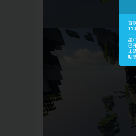
首
11
----
星币
已
未
咕噜