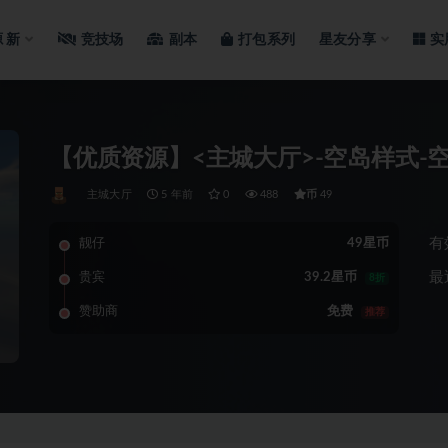
源
新
竞技场
副本
打包系列
星友分享
实
【优质资源】<主城大厅>-空岛样式-
币
主城大厅
5 年前
0
488
49
有
靓仔
49星币
最
贵宾
39.2星币
8折
赞助商
免费
推荐