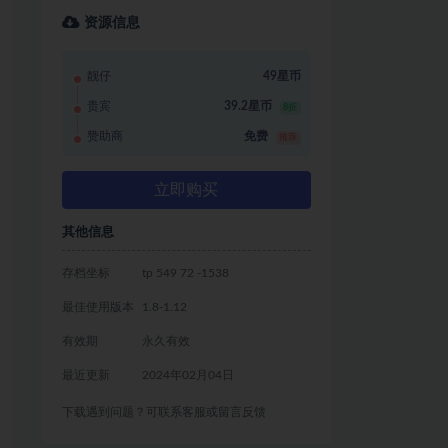
资源信息
靓仔
49星币
贵宾
39.2星币
8折
赞助商
免费
推荐
立即购买
其他信息
存档坐标
tp 549 72 -1538
最佳使用版本
1.8-1.12
有效期
永久有效
最近更新
2024年02月04日
下载遇到问题？可联系客服或留言反馈