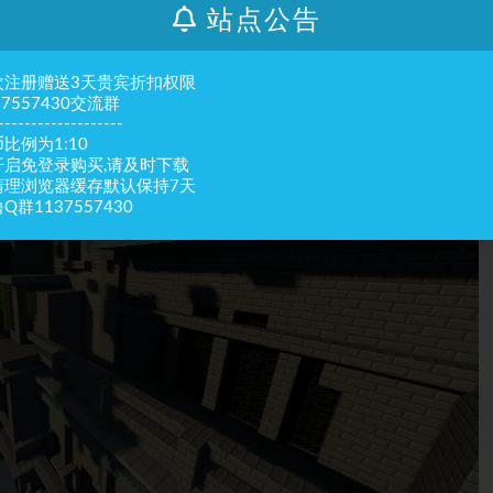
站点公告
次注册赠送3天贵宾折扣权限
37557430交流群
-------------------
比例为1:10
开启免登录购买,请及时下载
清理浏览器缓存默认保持7天
Q群1137557430