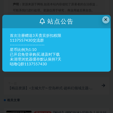
声明：
资源来源于网络,如若本站内容侵犯了原著者的合法权益，
可联系我们进行处理。资源仅用于研究，商业用途后果自负。
×
站点公告
免费
1.8-1.18
首次注册赠送3天贵宾折扣权限
收藏
海报
链接
1137557430交流群
-----------------------
星币比例为1:10
已开启免登录购买,请及时下载
未清理浏览器缓存默认保持7天
上一篇
咕噜Q群1137557430
【玩家投稿】<副本>-空岛样式-诡异森林-存档
下一篇
【精品资源】<主城大厅>-空岛样式-超科幻领域主题-存
档
相关文章
【酷炫】(RPG副本)-囚龍岛丨远古封