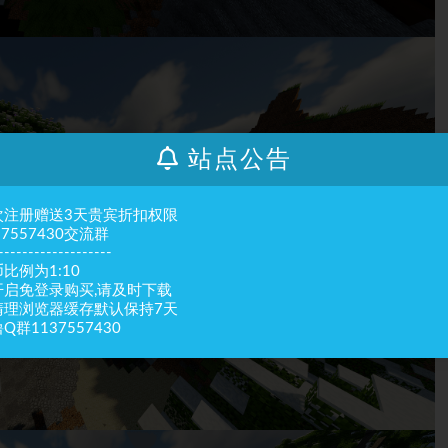
站点公告
次注册赠送3天贵宾折扣权限
37557430交流群
-------------------
比例为1:10
开启免登录购买,请及时下载
清理浏览器缓存默认保持7天
Q群1137557430