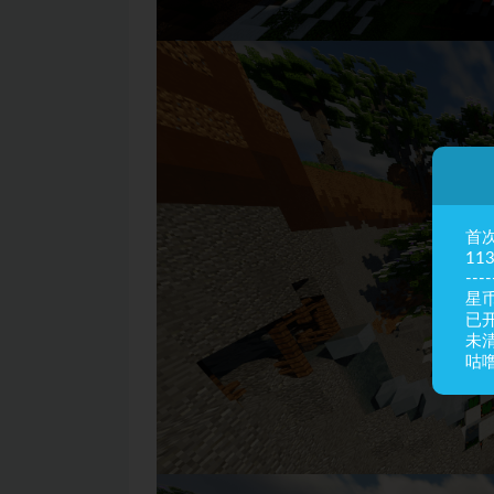
首
11
----
星币
已
未
咕噜