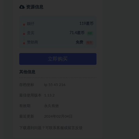
资源信息
靓仔
119星币
贵宾
71.4星币
6折
赞助商
免费
推荐
立即购买
其他信息
存档坐标
tp 55 45 216
最佳使用版本
1.13.2
有效期
永久有效
最近更新
2024年02月04日
下载遇到问题？可联系客服或留言反馈