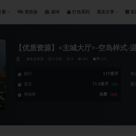
源
新
竞技场
副本
打包系列
星友分享
实
【优质资源】<主城大厅>-空岛样式-
币
服务器资源
4 年前
0
245
119
有
靓仔
119星币
最
贵宾
71.4星币
6折
赞助商
免费
推荐