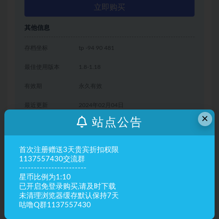
立即购买
其他信息
存档坐标
tp -94 90 481
最佳使用版本
1.8-1.18
有效期
永久有效
最近更新
2024年02月04日
×
站点公告
下载遇到问题？可联系客服或留言反馈
首次注册赠送3天贵宾折扣权限
1137557430交流群
-----------------------
声明：
资源来源于网络,如若本站内容侵犯了原著者的合法权益，
星币比例为1:10
可联系我们进行处理。资源仅用于研究，商业用途后果自负。
已开启免登录购买,请及时下载
未清理浏览器缓存默认保持7天
咕噜Q群1137557430
绿