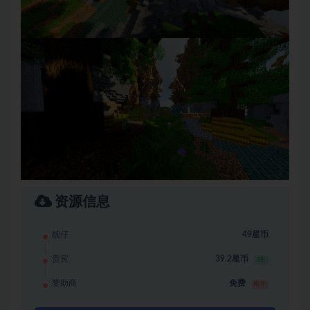
资源信息
靓仔
49星币
贵宾
39.2星币
8折
赞助商
免费
推荐