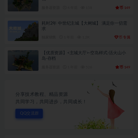
币
服务器资源
4 年前
158
149
耗时2年 中世纪主城【大树城】 满足你一切需
求
币
独家销售
1 年前
1.2K
专属
【优质资源】<主城大厅>-空岛样式-活火山小
岛-存档
币
服务器资源
1 年前
526
149
分享技术教程、精品资源
共同学习，共同进步，共同成长！
QQ交流群