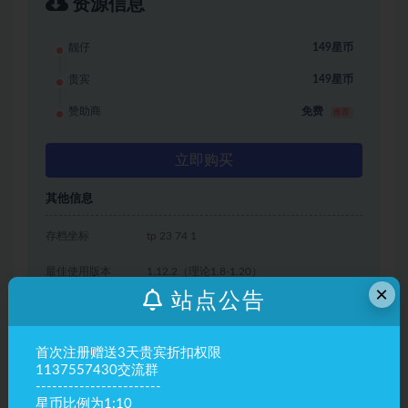
资源信息
靓仔
149星币
贵宾
149星币
赞助商
免费
推荐
立即购买
其他信息
存档坐标
tp 23 74 1
最佳使用版本
1.12.2（理论1.8-1.20）
×
站点公告
有效期
永久有效
最近更新
2024年06月28日
首次注册赠送3天贵宾折扣权限
1137557430交流群
下载遇到问题？可联系客服或留言反馈
-----------------------
星币比例为1:10