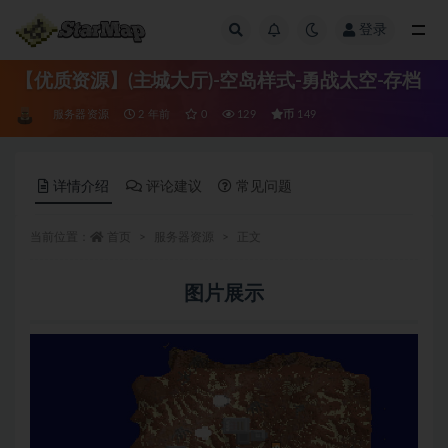
登录
全部
【优质资源】(主城大厅)-空岛样式-勇战太空-存档
币
服务器资源
2 年前
0
129
149
详情介绍
评论建议
常见问题
当前位置：
首页
服务器资源
正文
图片展示