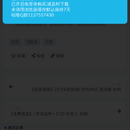
已开启免登录购买,请及时下载
未清理浏览器缓存默认保持7天
咕噜Q群1137557430
声明：
资源来源于网络,如若本站内容侵犯了原著者的合法权益，
可联系我们进行处理。资源仅用于研究，商业用途后果自负。
太空
宇航员
火星
收藏
海报
链接
上一篇
【优质资源】(大厅&竞技场)-空岛样式-荒漠镇-存档
下一篇
【免费资源】<空岛战争>-1*12-外星人-存档
相关文章