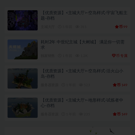
【优质资源】<主城大厅>-空岛样式-宇宙飞船主
题-存档
币
主城大厅
5 年前
315
99
耗时2年 中世纪主城【大树城】 满足你一切需
求
币
独家销售
1 年前
1.2K
专属
【优质资源】<主城大厅>-空岛样式-活火山小
岛-存档
币
服务器资源
1 年前
523
149
【优质资源】<主城大厅>-地形样式-试炼者中
心-存档
币
服务器资源
1 年前
235
149