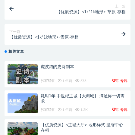
上一篇
【优质资源】<1k*1k地形>-草原-存档
下一篇
【优质资源】<1k*1k地形>-雪原-存档
相关文章
虎皮猫的史诗副本
币
独家销售
1 年前
873
专属
耗时2年 中世纪主城【大树城】 满足你一切需
求
币
独家销售
1 年前
1.2K
专属
【优质资源】<主城大厅>-地形样式-温馨中心-
存档