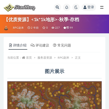
登录
全部
【优质资源】<1k*1k地形>-秋季-存档
币
RPG副本
2 年前
0
227
99
详情介绍
评论建议
常见问题
当前位置：
首页
服务器资源
RPG副本
正文
图片展示