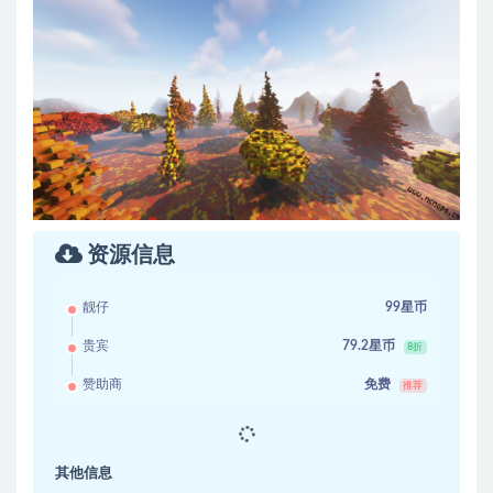
资源信息
靓仔
99星币
贵宾
79.2星币
8折
赞助商
免费
推荐
其他信息