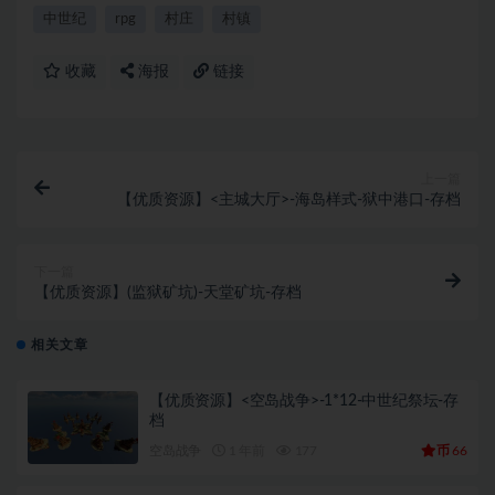
中世纪
rpg
村庄
村镇
收藏
海报
链接
上一篇
【优质资源】<主城大厅>-海岛样式-狱中港口-存档
下一篇
【优质资源】(监狱矿坑)-天堂矿坑-存档
相关文章
【优质资源】<空岛战争>-1*12-中世纪祭坛-存
档
币
空岛战争
1 年前
177
66