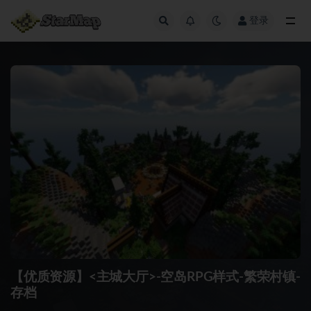
登录
全部
【优质资源】<主城大厅>-空岛RPG样式-繁荣村镇-
存档