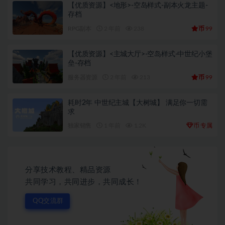
【优质资源】<地形>-空岛样式-副本火龙主题-
存档
币
RPG副本
2 年前
238
99
【优质资源】<主城大厅>-空岛样式-中世纪小堡
垒-存档
币
服务器资源
2 年前
213
99
耗时2年 中世纪主城【大树城】 满足你一切需
求
币
独家销售
1 年前
1.2K
专属
分享技术教程、精品资源
共同学习，共同进步，共同成长！
QQ交流群