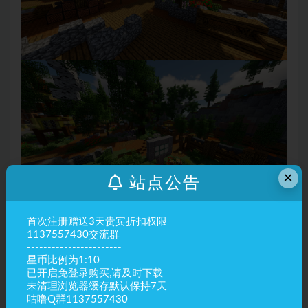
×
站点公告
资源信息
首次注册赠送3天贵宾折扣权限
1137557430交流群
-----------------------
靓仔
199星币
星币比例为1:10
已开启免登录购买,请及时下载
贵宾
159.2星币
8折
未清理浏览器缓存默认保持7天
咕噜Q群1137557430
赞助商
免费
推荐