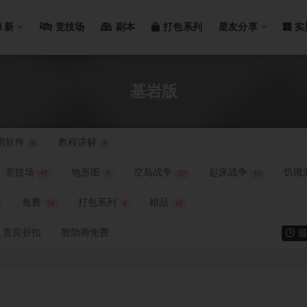
源
新
竞技场
副本
打包系列
星友分享
实
基岩版
用软件
教程讲解
8
4
竞技场
地形图
空岛战争
起床战争
饥饿
47
9
37
13
免费
打包系列
精品
56
4
62
贵宾折扣
赞助商免费
最