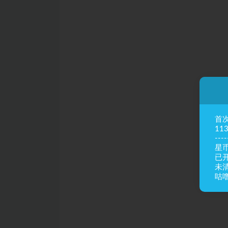
首
11
----
星币
已
未
咕噜