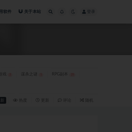
用软件
关于本站
登录
游戏
谋杀之谜
RPG副本
2
1
25
新
热度
更新
评论
随机