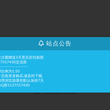
站点公告
次注册赠送3天贵宾折扣权限
37557430交流群
-------------------
比例为1:10
开启免登录购买,请及时下载
清理浏览器缓存默认保持7天
Q群1137557430
抱歉，暂无符合条件的内容