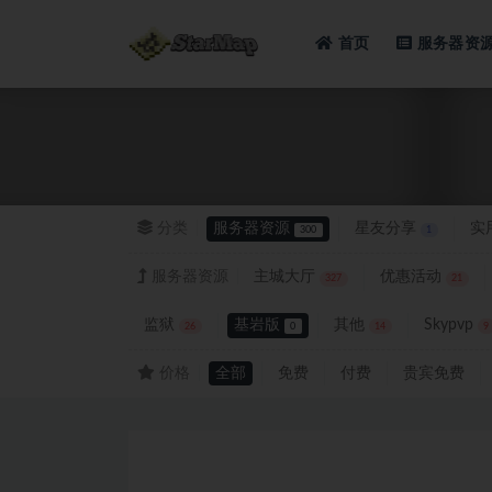
首页
服务器资
全部
分类
服务器资源
星友分享
实
300
1
服务器资源
主城大厅
优惠活动
327
21
监狱
基岩版
其他
Skypvp
26
0
14
9
价格
全部
免费
付费
贵宾免费