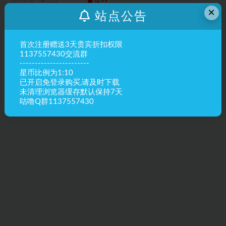
币
1 年前
221
99
×
站点公告
首次注册赠送3天贵宾折扣权限
1137557430交流群
-----------------------
星币比例为1:10
已开启免登录购买,请及时下载
未清理浏览器缓存默认保持7天
咕噜Q群1137557430