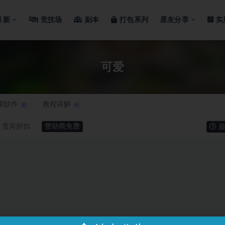
源
新
竞技场
副本
打包系列
星友分享
实
可爱
用软件
教程讲解
8
4
贵宾折扣
赞助商免费
最