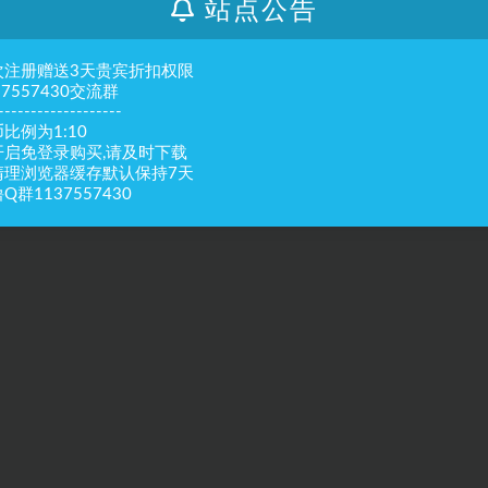
站点公告
次注册赠送3天贵宾折扣权限
37557430交流群
-------------------
比例为1:10
开启免登录购买,请及时下载
清理浏览器缓存默认保持7天
Q群1137557430