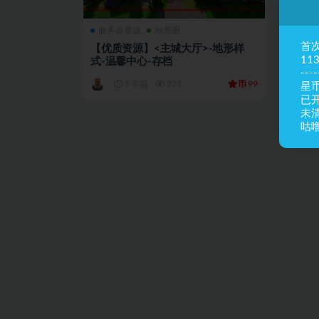
服务器资源
地形图
首
【优质资源】<主城大厅>-地形样
11
式-温馨中心-存档
----
币
1 年前
221
99
星币
已
未
咕噜