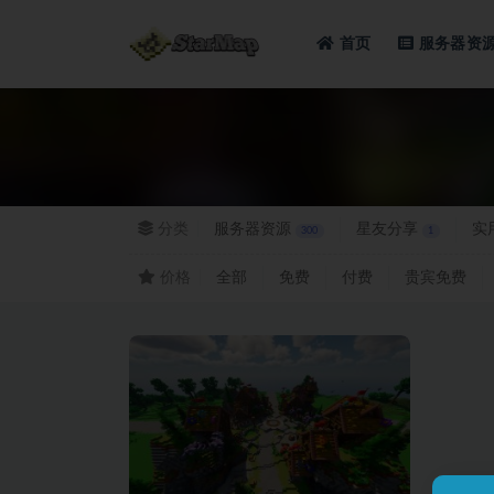
首页
服务器资
全部
分类
服务器资源
星友分享
实
300
1
价格
全部
免费
付费
贵宾免费