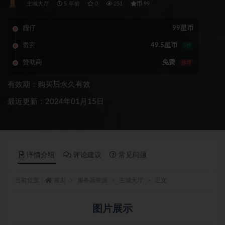
币
主城大厅
5 年前
0
251
99
靓仔
99星币
贵宾
49.5星币
5折
赞助商
免费
推荐
有效期：购买后永久有效
最近更新：2024年01月15日
详情介绍
评论建议
常见问题
当前位置：
首页
服务器资源
主城大厅
正文
图片展示