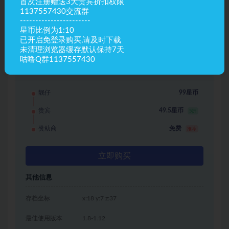
首次注册赠送3天贵宾折扣权限
1137557430交流群
-----------------------
星币比例为1:10
已开启免登录购买,请及时下载
未清理浏览器缓存默认保持7天
咕噜Q群1137557430
资源信息
靓仔
99星币
贵宾
49.5星币
5折
赞助商
免费
推荐
立即购买
其他信息
存档坐标
x:18 y:7 z:37
最佳使用版本
1.8-1.12