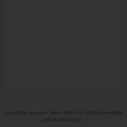
© 2026 星图网
& wordpress
网站由
火毅盾云安全
提供防护及CDN加速服务
|
鲁ICP备2024052752号-1
|