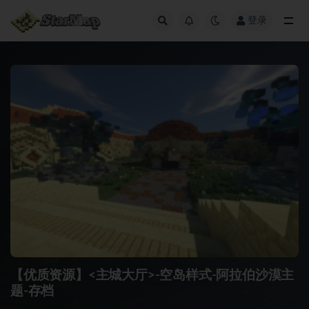
登录
全部
【优质资源】<主城大厅>-空岛样式-阿拉伯沙漠主
题-存档