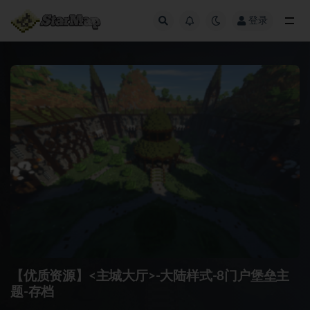
登录
全部
【优质资源】<主城大厅>-大陆样式-8门户堡垒主
题-存档