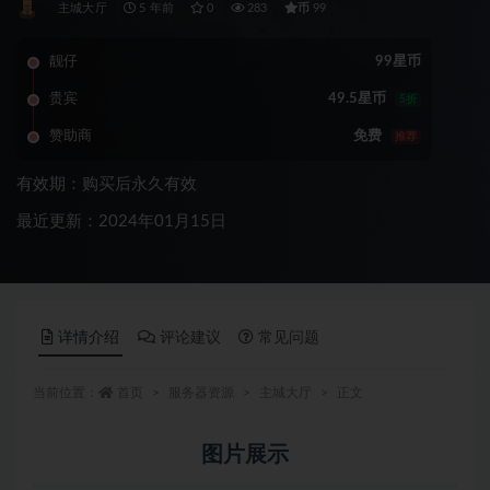
币
主城大厅
5 年前
0
283
99
靓仔
99星币
贵宾
49.5星币
5折
赞助商
免费
推荐
有效期：购买后永久有效
最近更新：2024年01月15日
详情介绍
评论建议
常见问题
当前位置：
首页
服务器资源
主城大厅
正文
图片展示