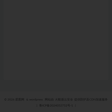
© 2026 星图网
& wordpress
网站由
火毅盾云安全
提供防护及CDN加速服务
|
鲁ICP备2024052752号-1
|