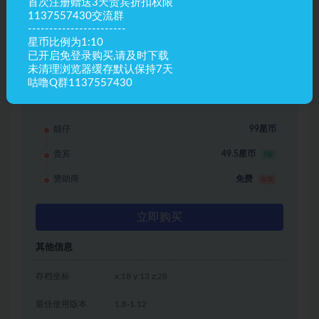
首次注册赠送3天贵宾折扣权限
1137557430交流群
-----------------------
星币比例为1:10
已开启免登录购买,请及时下载
未清理浏览器缓存默认保持7天
咕噜Q群1137557430
资源信息
靓仔
99星币
贵宾
49.5星币
5折
赞助商
免费
推荐
立即购买
其他信息
存档坐标
x:18 y:13 z:28
最佳使用版本
1.8-1.12